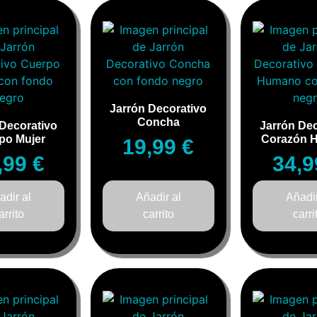
Jarrón Decorativo
Concha
 Decorativo
Jarrón Dec
po Mujer
Corazón 
19,99
€
,99
€
34,
adir al
Añadir al
Añadir
arrito
carrito
carri