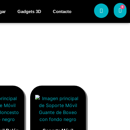
0
gar
Gadgets 3D
Contacto