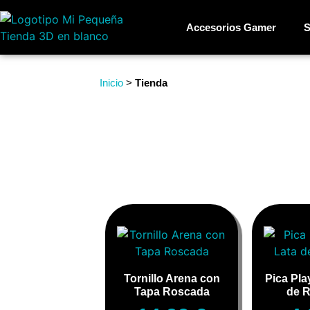
Accesorios Gamer
S
Inicio
>
Tienda
Tornillo Arena con
Pica Pla
Tapa Roscada
de R