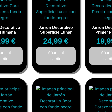
 Decorativo
Jarrón Decorativo
Jarrón Dec
 Humana
Superficie Lunar
Primer 
,99
€
24,99
€
19,
adir al
Añadir al
Añadir
arrito
carrito
carri