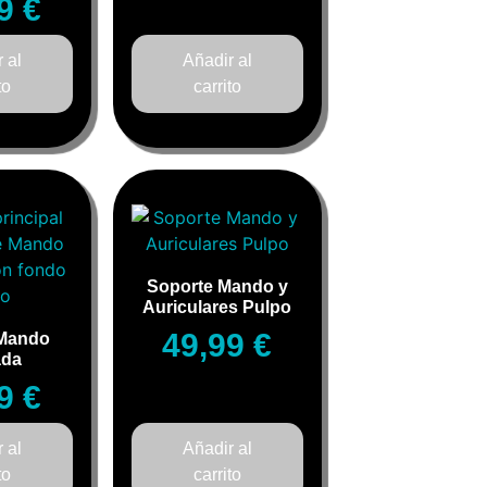
99
€
 al
Añadir al
to
carrito
Soporte Mando y
Auriculares Pulpo
49,99
€
 Mando
ada
99
€
 al
Añadir al
to
carrito