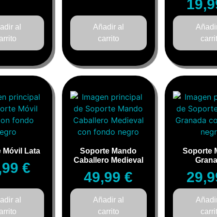
19,
adir al
Añadir al
Añadir
arrito
carrito
carri
 Móvil Lata
Soporte Mando
Soporte
Caballero Medieval
Gran
,99
€
49,99
€
29,
adir al
Añadir al
Añadir
arrito
carrito
carri