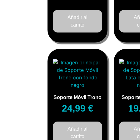
Añadir al
Añ
carrito
c
Soporte Móvil Trono
Soporte
24,99
€
19
Añadir al
Añ
carrito
c