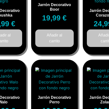
Jarrón Decorativo
Boor
 Decorativo
Jarrón Dec
bushka
Coraz
19,99
€
,99
€
24,
adir al
Añadir al
Añadir
arrito
carrito
carri
 Decorativo
Jarrón Decorativo
Jarrón Dec
Walo
Perro
Zola