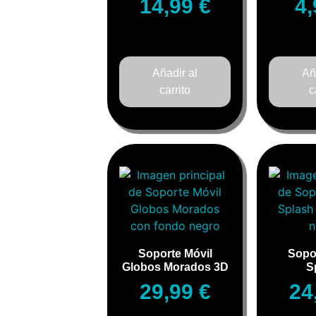
14,99
€
4
Añadir al
Añ
carrito
c
Soporte Móvil
Sopo
Globos Morados 3D
S
29,99
€
24