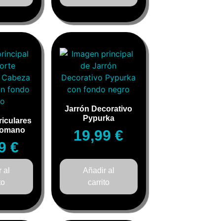
Jarrón Decorativo
Pypurka
iculares
Romano
19,99
€
99
€
 al
Añadir al
to
carrito