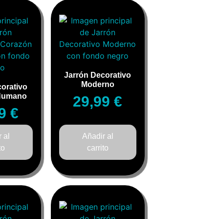
Jarrón Decorativo
Moderno
orativo
Humano
29,99
€
99
€
 al
Añadir al
to
carrito