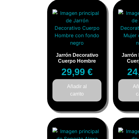
Jarrón Decorativo
Jarrón
Cuerpo Hombre
Cuer
29,99
€
24
Añadir al
Añ
carrito
c