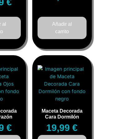
99
€
 al
Añadir al
to
carrito
ecorada
Maceta Decorada
razón
Cara Dormilón
99
€
19,99
€