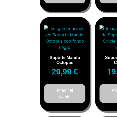
Soporte Mando
Sopor
Octopus
C
29,99
€
19
Añadir al
Añ
carrito
c