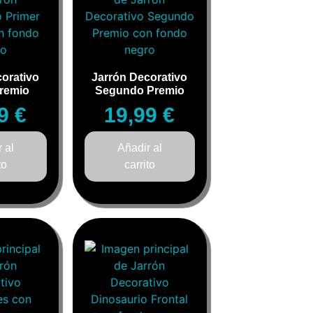
orativo
Jarrón Decorativo
Premio
Segundo Premio
99
€
19,99
€
 al
Añadir al
to
carrito