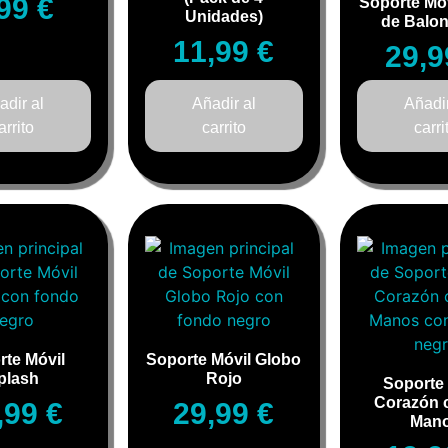
,99
€
Soporte Móv
Unidades)
de Balo
11,99
€
29,
adir al
Añadir al
Añadir
arrito
carrito
carri
rte Móvil
Soporte Móvil Globo
plash
Rojo
Soporte 
Corazón 
,99
€
29,99
€
Man