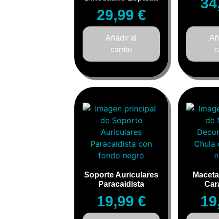
34
29,99
€
Añadir al
Añ
carrito
c
Soporte Auriculares
Maceta
Paracaidista
Car
19,99
€
19