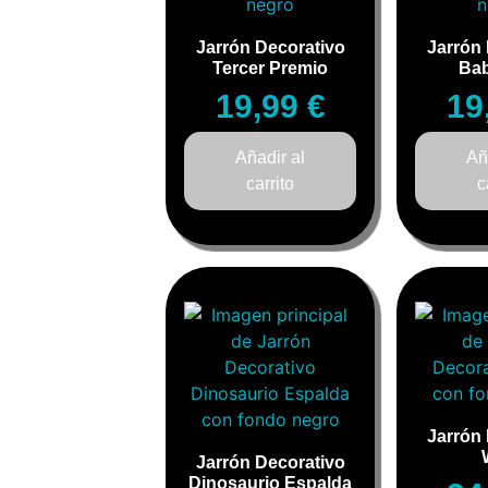
Jarrón Decorativo
Jarrón
Tercer Premio
Ba
19,99
€
19
Añadir al
Añ
carrito
c
Jarrón
Jarrón Decorativo
Dinosaurio Espalda