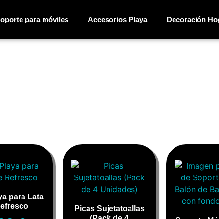
oporte para móviles
Accesorios Playa
Decoración Ho
ya para Lata
efresco
Picas Sujetatoallas
(Pack de 4