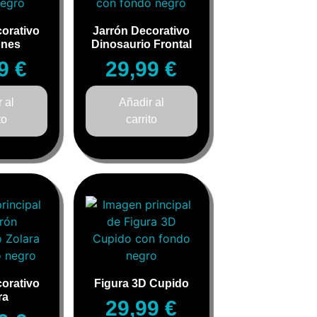
orativo
Jarrón Decorativo
ones
Dinosaurio Frontal
99
€
29,99
€
 al
Añadir al
to
carrito
orativo
Figura 3D Cupido
ra
29,99
€