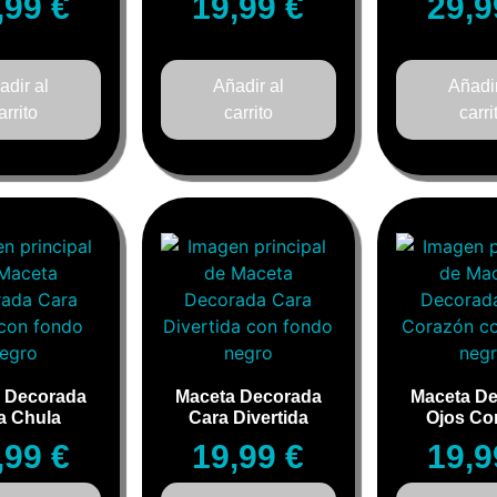
,99
€
19,99
€
29,
adir al
Añadir al
Añadir
arrito
carrito
carri
 Decorada
Maceta Decorada
Maceta D
a Chula
Cara Divertida
Ojos Co
,99
€
19,99
€
19,