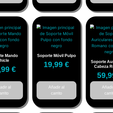
te Mando
Soporte Móvil Pulpo
hicle
Soporte Aur
19,99
€
Cabeza 
,99
€
59,
adir al
Añadir al
Añadir
arrito
carrito
carri