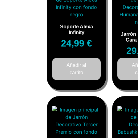
Soporte Alexa
Infinity
Jarrón
Cara
24,99
€
29
Añadir al
Añ
carrito
c