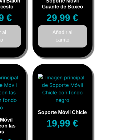
il Balón
Soporte Móvil
ncesto
Guante de Boxeo
99
€
29,99
€
 al
Añadir al
to
carrito
Soporte Móvil Chicle
Móvil
19,99
€
con las
os