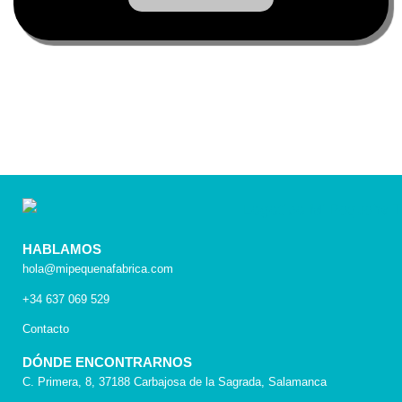
HABLAMOS
hola@mipequenafabrica.com
+34 637 069 529
Contacto
DÓNDE ENCONTRARNOS
C. Primera, 8, 37188 Carbajosa de la Sagrada, Salamanca