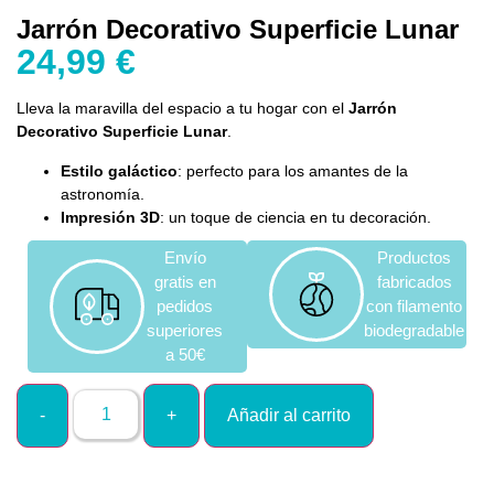
Jarrón Decorativo Superficie Lunar
24,99
€
Lleva la maravilla del espacio a tu hogar con el
Jarrón
Decorativo Superficie Lunar
.
Estilo galáctico
: perfecto para los amantes de la
astronomía.
Impresión 3D
: un toque de ciencia en tu decoración.
Envío
Productos
gratis en
fabricados
pedidos
con filamento
superiores
biodegradable
a 50€
Añadir al carrito