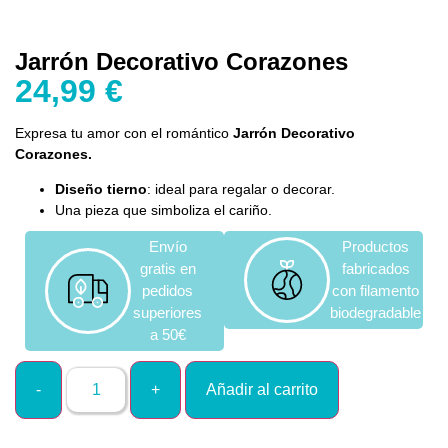
Jarrón Decorativo Corazones
24,99
€
Expresa tu amor con el romántico
Jarrón Decorativo
Corazones.
Diseño tierno
: ideal para regalar o decorar.
Una pieza que simboliza el cariño.
Envío
Productos
gratis en
fabricados
pedidos
con filamento
superiores
biodegradable
a 50€
Añadir al carrito