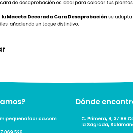
a cara de desaprobación es ideal para colocar tus plantas
: la
Maceta Decorada Cara Desaprobación
se adapta 
iles, añadiendo un toque distintivo.
ar
lamos?
Dónde encontr
mipequenafabrica.com
C. Primera, 8, 37188 
la Sagrada, Salaman
7 069 529