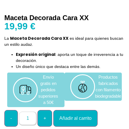
Maceta Decorada Cara XX
19,99
€
Maceta Decorada Cara XX
La
es ideal para quienes buscan
un estilo audaz.
Expresión original
: aporta un toque de irreverencia a tu
decoración.
Un diseño único que destaca entre las demás.
Envío
Productos
gratis en
fabricados
pedidos
con filamento
superiores
biodegradable
a 50€
Añadir al carrito