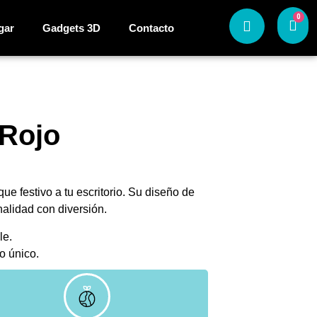
0
gar
Gadgets 3D
Contacto
 Rojo
ue festivo a tu escritorio. Su diseño de
nalidad con diversión.
le.
o único.