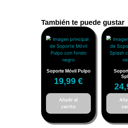
También te puede gustar
Soporte Móvil Pulpo
Soport
Sp
19,99
€
24
Añadir al
Añad
carrito
car