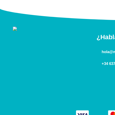
¿Hab
hola@m
+34 637