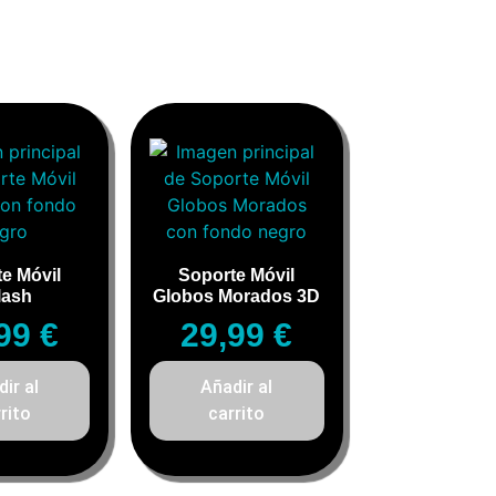
e Móvil
Soporte Móvil
lash
Globos Morados 3D
,99
€
29,99
€
ir al
Añadir al
rito
carrito