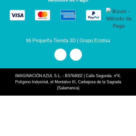
Mi Pequeña Tienda 3D | Grupo Ecotisa
IMAGINACIÓN AZUL S.L. - B3764002 | Calle Segunda, nº4,
Polígono Industrial, el Montalvo III, Carbajosa de la Sagrada
(Salamanca)