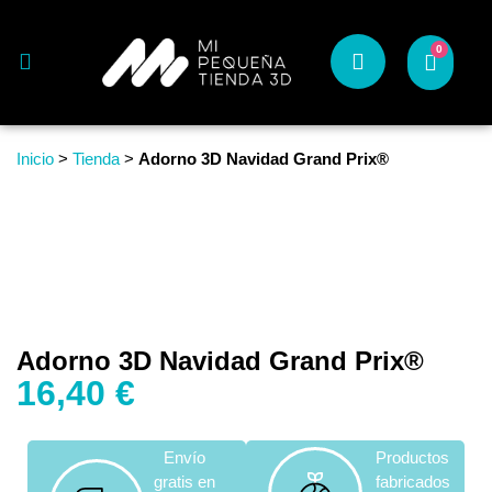
0
Inicio
>
Tienda
>
Adorno 3D Navidad Grand Prix®
Adorno 3D Navidad Grand Prix®
16,40
€
Envío
Productos
gratis en
fabricados